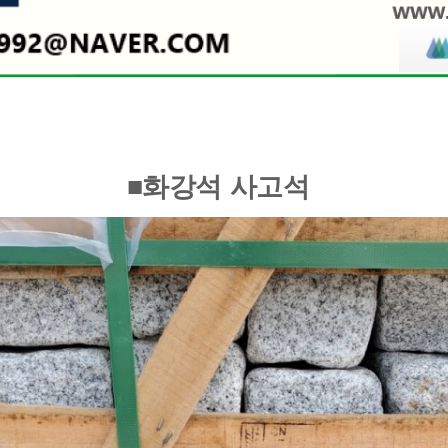
■화강석 사고석