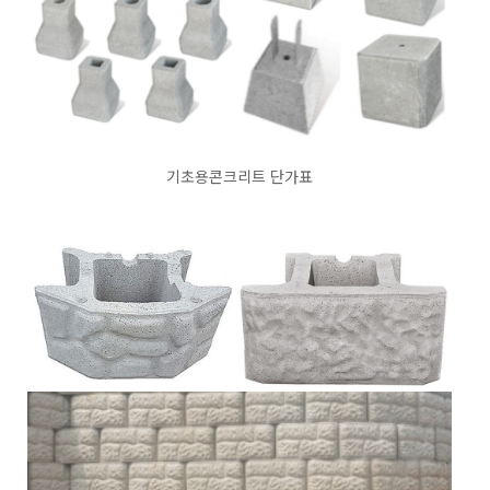
기초용콘크리트 단가표