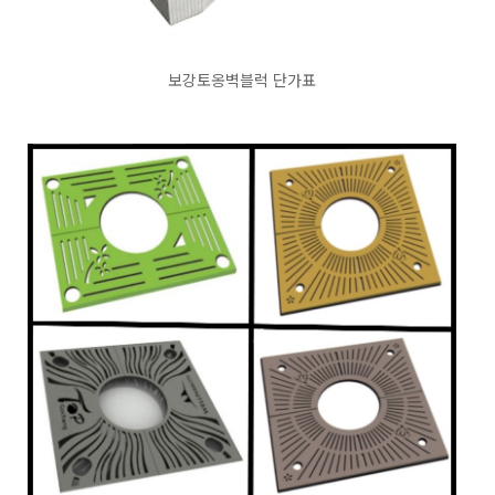
보강토옹벽블럭 단가표