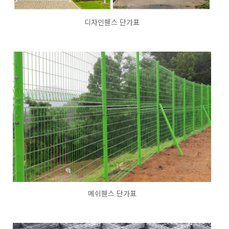
디자인휀스 단가표
메쉬휀스 단가표