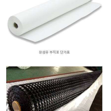
장섬유 부직포 단가표