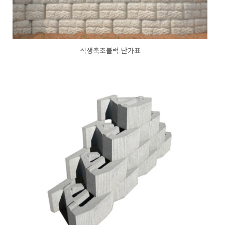
식생축조블럭 단가표