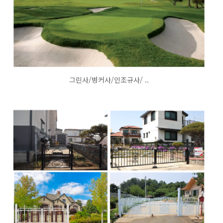
그린사/벙커사/인조규사/ ..