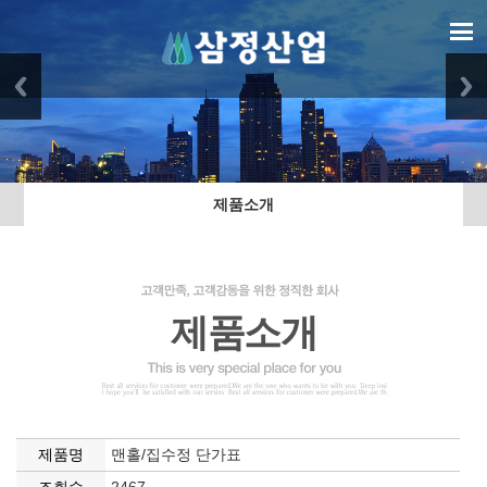
제품소개
제품소개
제품명
맨홀/집수정 단가표