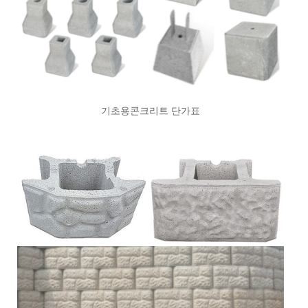
기초용콘크리트 단가표