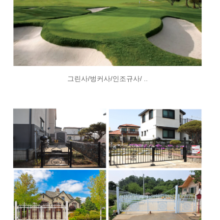
그린사/벙커사/인조규사/ ..