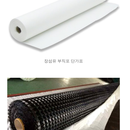
장섬유 부직포 단가표