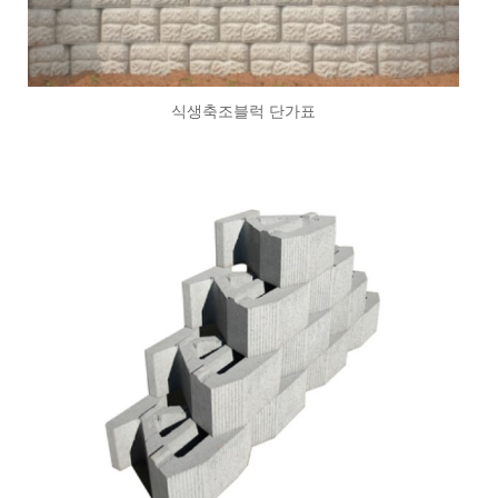
식생축조블럭 단가표