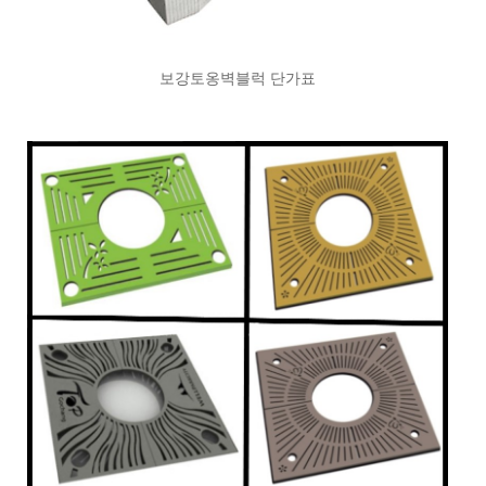
보강토옹벽블럭 단가표